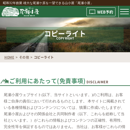
昭和32年創業 雄大な尾瀬ケ原を一望できる山小屋「尾瀬小屋」
WEB予約
コピーライト
COPY RIGHT
HOME
その他
コピーライト
ご利用にあたって(免責事項)
DISCLAIMER
尾瀬小屋ウェブサイト(以下、当サイトといいます。)のご利用は、お客
様ご自身の責任において行われるものとします。 本サイトに掲載されて
いる各種情報およびコンテンツについては、慎重に作成いたしますが、
尾瀬小屋およびその関係会社と共同制作者（以下、これらを総称して当
社といいます。）がこれらの情報およびコンテンツの正確性、有用性、
完全性等を保証するものではありません。 当社は、お客様がこれらの情