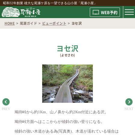
昭和32年創業 雄大な尾瀬ケ原を一望できる山小屋「尾瀬小屋」
WEB予約
HOME
尾瀬ガイド
ビューポイント
ヨセ沢
ヨセ沢
(よせさわ)
PREV
NEXT
鳩待峠から約1Km、山ノ鼻から約2Km付近にある沢。
鳩待峠方面へはここからが傾斜の強い登りになる。
傾斜の強い木道がある為(写真奥)、木道が濡れている場合は